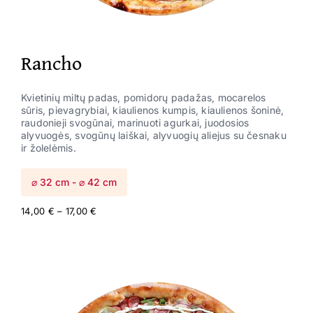
Rancho
Kvietinių miltų padas, pomidorų padažas, mocarelos
sūris, pievagrybiai, kiaulienos kumpis, kiaulienos šoninė,
raudonieji svogūnai, marinuoti agurkai, juodosios
alyvuogės, svogūnų laiškai, alyvuogių aliejus su česnaku
ir žolelėmis.
⌀ 32 cm - ⌀ 42 cm
Price
14,00
€
–
17,00
€
range:
14,00 €
through
17,00 €