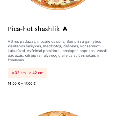
Pica-hot shashlik 🔥
Aštrus padažas, mocarelos sūris, Bon pizza gamybos
kiaulienos šašlykas, medžiotojų dešrelės, konservuoti
kukurūzai, vyšniniai pomidorai, chalapos paprikos, vasabi
padažas, čili pipirai, alyvuogių aliejus su česnakais ir
žolelėmis
⌀ 32 cm - ⌀ 42 cm
Price
14,00
€
–
17,00
€
range:
14,00 €
through
17,00 €