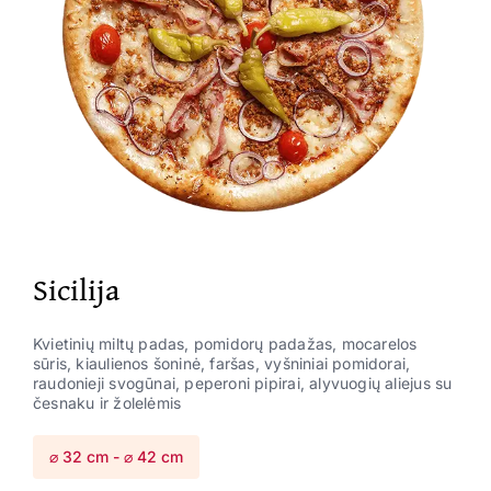
Sicilija
Kvietinių miltų padas, pomidorų padažas, mocarelos
sūris, kiaulienos šoninė, faršas, vyšniniai pomidorai,
raudonieji svogūnai, peperoni pipirai, alyvuogių aliejus su
česnaku ir žolelėmis
⌀ 32 cm - ⌀ 42 cm