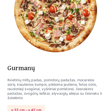
Gurmanų
Kvietinių miltų padas, pomidorų padažas, mocarelos
sūris, kiaulienos kumpis, plėšoma jautiena, fetos sūris,
raudonieji svogūnai, vyšniniai pomidorai, česnakinis
padažas, svogūnų laiškai, alyvuogių aliejus su česnaku ir
žolelėmis
⌀ 32 cm - ⌀ 42 cm