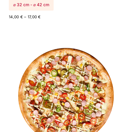
⌀ 32 cm - ⌀ 42 cm
Price
14,00
€
–
17,00
€
range:
14,00 €
through
17,00 €