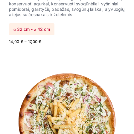
konservuoti agurkai, konservuoti svogūnėliai, vyšniniai
pomidorai, garstyčių padažas, svogūnų laiškai, alyvuogių
aliejus su česnakais ir žolelėmis
⌀ 32 cm - ⌀ 42 cm
Price
14,00
€
–
17,00
€
range:
14,00 €
through
17,00 €