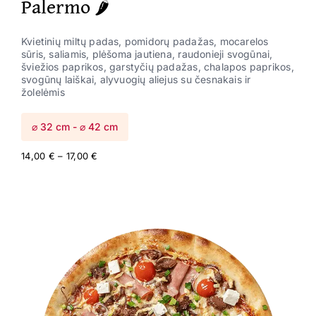
Palermo 🌶️
Kvietinių miltų padas, pomidorų padažas, mocarelos
sūris, saliamis, plėšoma jautiena, raudonieji svogūnai,
šviežios paprikos, garstyčių padažas, chalapos paprikos,
svogūnų laiškai, alyvuogių aliejus su česnakais ir
žolelėmis
⌀ 32 cm - ⌀ 42 cm
Price
14,00
€
–
17,00
€
range:
14,00 €
through
17,00 €