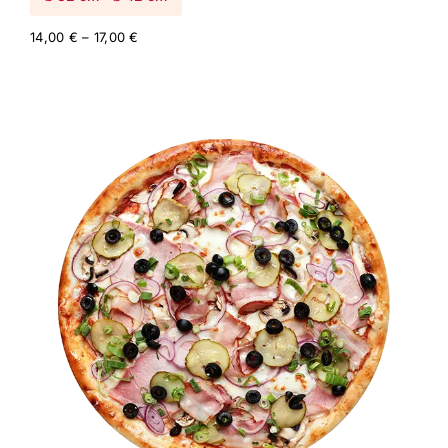
Price
14,00
€
–
17,00
€
range:
14,00 €
through
17,00 €