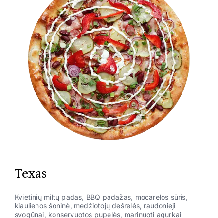
Texas
Kvietinių miltų padas, BBQ padažas, mocarelos sūris,
kiaulienos šoninė, medžiotojų dešrelės, raudonieji
svogūnai, konservuotos pupelės, marinuoti agurkai,