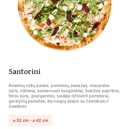
Santorini
Kvietinių miltų padas, pomidorų padažas, mocarelos
sūris, vištiena, konservuoti svogūnėliai, šviežios paprikos,
fetos sūris, gražgarstės, saulėje džiovinti pomidorai,
garstyčių padažas, alyvuogių aliejus su česnakais ir
žolelėmis
⌀ 32 cm - ⌀ 42 cm