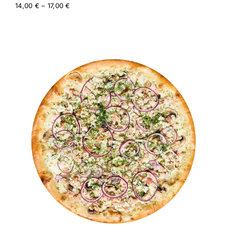
Price
14,00
€
–
17,00
€
range:
14,00 €
through
17,00 €