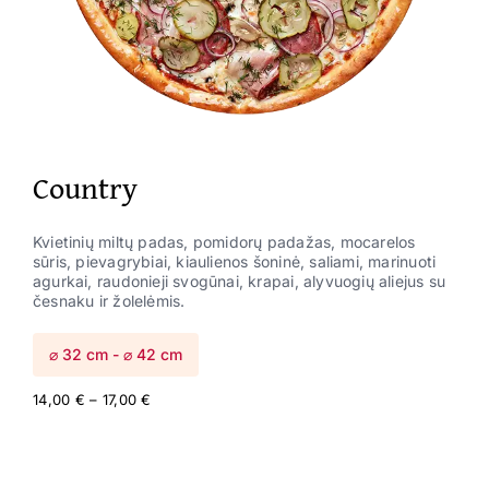
Country
Kvietinių miltų padas, pomidorų padažas, mocarelos
sūris, pievagrybiai, kiaulienos šoninė, saliami, marinuoti
agurkai, raudonieji svogūnai, krapai, alyvuogių aliejus su
česnaku ir žolelėmis.
⌀ 32 cm - ⌀ 42 cm
Price
14,00
€
–
17,00
€
range:
14,00 €
through