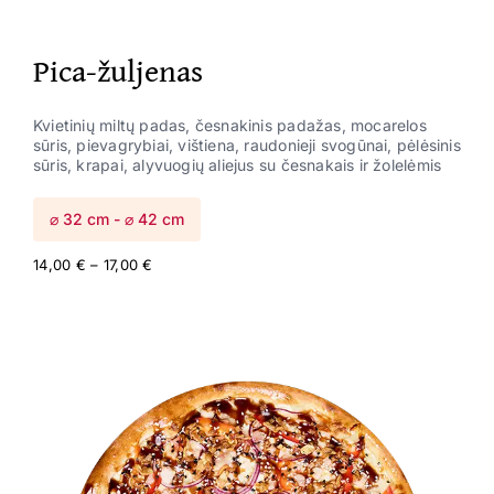
Pica-žuljenas
Kvietinių miltų padas, česnakinis padažas, mocarelos
sūris, pievagrybiai, vištiena, raudonieji svogūnai, pėlėsinis
sūris, krapai, alyvuogių aliejus su česnakais ir žolelėmis
⌀ 32 cm - ⌀ 42 cm
Price
14,00
€
–
17,00
€
range:
14,00 €
through
17,00 €