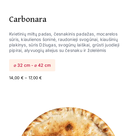
Carbonara
Kvietinių miltų padas, česnakinis padažas, mocarelos
sūris, kiaulienos šoninė, raudonieji svogūnai, kiaušinių
plakinys, sūris Džiugas, svogūnų laiškai, grūsti juodieji
pipirai, alyvuogių aliejus su česnaku ir žolelėmis
⌀ 32 cm - ⌀ 42 cm
Price
14,00
€
–
17,00
€
range:
14,00 €
through
17,00 €