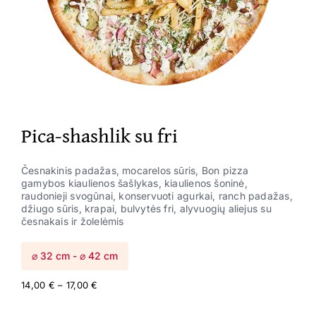
Pica-shashlik su fri
Česnakinis padažas, mocarelos sūris, Bon pizza
gamybos kiaulienos šašlykas, kiaulienos šoninė,
raudonieji svogūnai, konservuoti agurkai, ranch padažas,
džiugo sūris, krapai, bulvytės fri, alyvuogių aliejus su
česnakais ir žolelėmis
⌀ 32 cm - ⌀ 42 cm
Price
14,00
€
–
17,00
€
range:
14,00 €