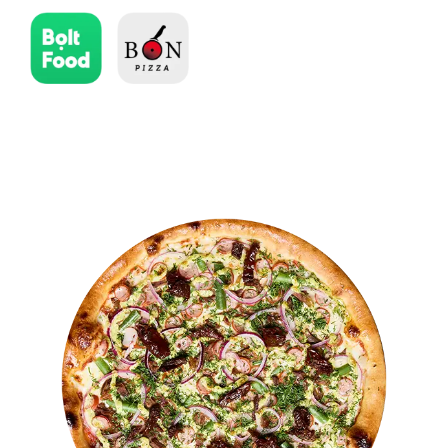
Suktinukai
Sushi
Sushi rinkiniai
Užkandžiai
Gėrimai
ES Parama
Kontaktai