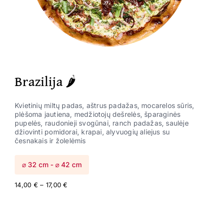
Brazilija 🌶️
Kvietinių miltų padas, aštrus padažas, mocarelos sūris,
plėšoma jautiena, medžiotojų dešrelės, šparaginės
pupelės, raudonieji svogūnai, ranch padažas, saulėje
džiovinti pomidorai, krapai, alyvuogių aliejus su
česnakais ir žolelėmis
⌀ 32 cm - ⌀ 42 cm
Price
14,00
€
–
17,00
€
range:
14,00 €
through