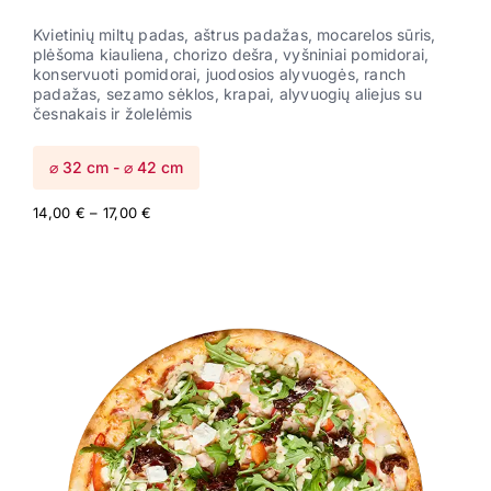
Kvietinių miltų padas, aštrus padažas, mocarelos sūris,
plėšoma kiauliena, chorizo dešra, vyšniniai pomidorai,
konservuoti pomidorai, juodosios alyvuogės, ranch
padažas, sezamo sėklos, krapai, alyvuogių aliejus su
česnakais ir žolelėmis
⌀ 32 cm - ⌀ 42 cm
Price
14,00
€
–
17,00
€
range:
14,00 €
through
17,00 €