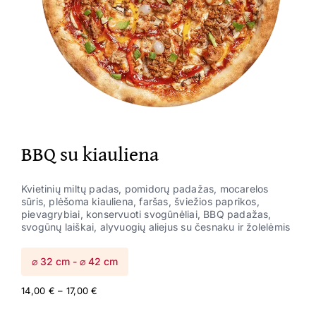
BBQ su kiauliena
Kvietinių miltų padas, pomidorų padažas, mocarelos
sūris, plėšoma kiauliena, faršas, šviežios paprikos,
pievagrybiai, konservuoti svogūnėliai, BBQ padažas,
svogūnų laiškai, alyvuogių aliejus su česnaku ir žolelėmis
⌀ 32 cm - ⌀ 42 cm
Price
14,00
€
–
17,00
€
range: