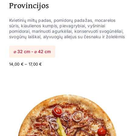
Provincijos
Kvietinių miltų padas, pomidorų padažas, mocarelos
sūris, kiaulienos kumpis, pievagrybiai, vyšniniai
pomidorai, marinuoti agurkėliai, konservuoti svogūnėliai,
svogūnų laiškai, alyvuogių aliejus su česnaku ir žolelėmis
⌀ 32 cm - ⌀ 42 cm
Price
14,00
€
–
17,00
€
range:
14,00 €
through
17,00 €