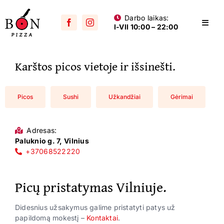
Skip
Darbo laikas:
to
Toggl
I-VII 10:00 – 22:00
content
Navig
Visos picos
Karštos picos vietoje ir išsinešti.
Su mėsa
Aštrios
Picos
Sushi
Užkandžiai
Gėrimai
Su vištiena
Adresas:
Su dešra
Paluknio g. 7, Vilnius
+37068522220
Jūros gėrybių
Picų pristatymas Vilniuje.
Vegetariškos
Vaikams
Didesnius užsakymus galime pristatyti patys už
papildomą mokestį –
Kontaktai
.