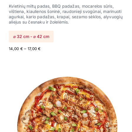
Kvietinių miltų padas, BBQ padažas, mocarelos sūris,
vištiena, kiaulienos šoninė, raudonieji svogūnai, marinuoti
agurkai, kario padažas, krapai, sezamo sėklos, alyvuogių
aliejus su česnaku ir žolelėmis.
⌀ 32 cm - ⌀ 42 cm
Price
14,00
€
–
17,00
€
range:
14,00 €
through
17,00 €