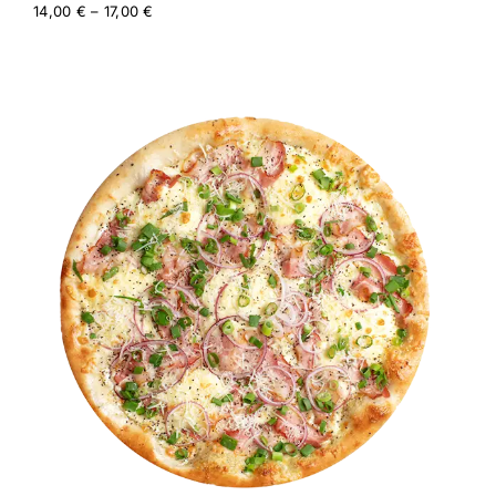
Price
14,00
€
–
17,00
€
range:
14,00 €
through
17,00 €