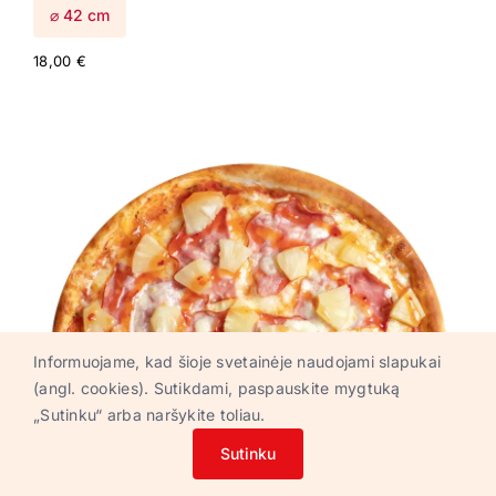
⌀ 42 cm
18,00
€
Informuojame, kad šioje svetainėje naudojami slapukai
(angl. cookies). Sutikdami, paspauskite mygtuką
„Sutinku“ arba naršykite toliau.
Sutinku