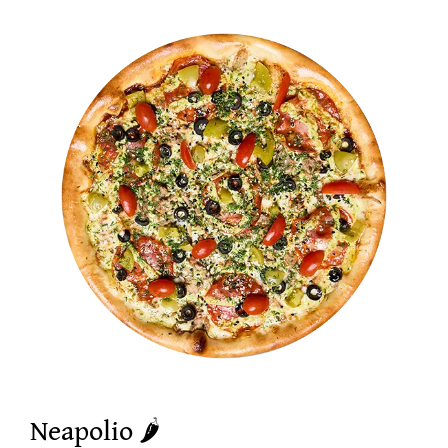
17,00 €
Neapolio 🌶️