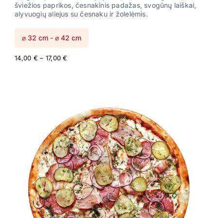
šviežios paprikos, česnakinis padažas, svogūnų laiškai,
alyvuogių aliejus su česnaku ir žolelėmis.
⌀ 32 cm - ⌀ 42 cm
Price
14,00
€
–
17,00
€
range:
14,00 €
through
17,00 €