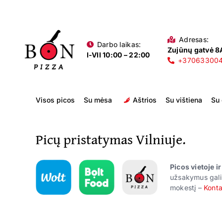
Skip
to
content
Adresas:
Darbo laikas:
Zujūnų gatvė 8A
I-VII 10:00 – 22:00
+37063300
Visos picos
Su mėsa
Aštrios
Su vištiena
Su
Picų pristatymas Vilniuje.
Picos vietoje i
užsakymus gali
mokestį –
Konta