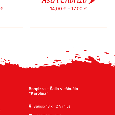
ON
THE
Price
Price
0
€
14,00
€
–
17,00
€
PRODUCT
range:
range:
PAGE
15,00 €
14,00 €
through
through
18,00 €
17,00 €
Bonpizza – Šalia viešbučio
“Karolina”
Sausio 13 g. 2 Vilnius
s