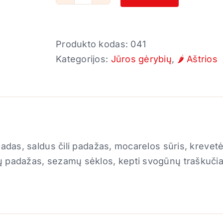
produkto
kiekis:
Teriyaki
Produkto kodas:
041
su
Kategorijos:
Jūros gėrybių
,
🌶️ Aštrios
krevetėmis
🌶️
 padas, saldus čili padažas, mocarelos sūris, krevet
 padažas, sezamų sėklos, kepti svogūnų traškučiai, 