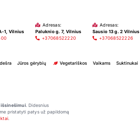
Adresas:
Adresas:
-1, Vilnius
Paluknio g. 7, Vilnius
Sausio 13 g. 2 Vilnius
400
+37068522220
+37068522226
 dešra
Jūros gėrybių
Vegetariškos
Vaikams
Suktinukai
r išsinešimui
. Didesnius
me pristatyti patys už papildomą
ktai
.