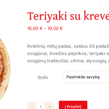
Teriyaki su kreve
Price
16,00
€
–
19,00
€
range:
16,00 €
Kvietinių miltų padas, saldus čili pada
through
svogūnai, šviežios paprikos, teriyak
19,00 €
svogūnų traškučiai, citrina, alyvuogių 
Dydis
Į Krepšelį