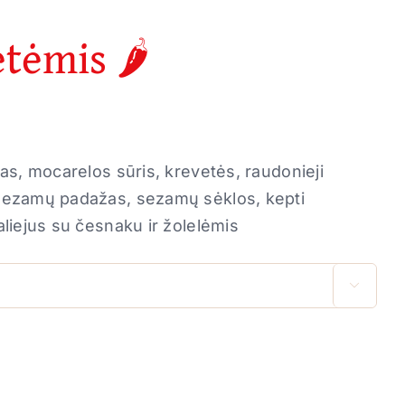
tėmis 🌶️
žas, mocarelos sūris, krevetės, raudonieji
i-sezamų padažas, sezamų sėklos, kepti
aliejus su česnaku ir žolelėmis
