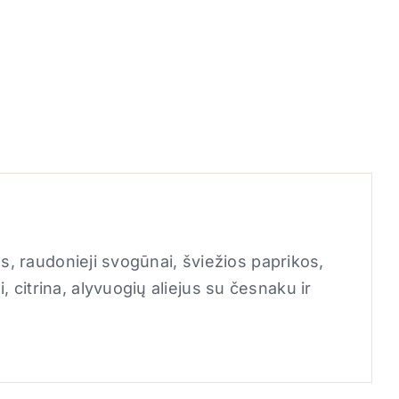
ės, raudonieji svogūnai, šviežios paprikos,
citrina, alyvuogių aliejus su česnaku ir