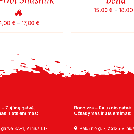
ON
🔥
THE
15,00
€
–
18,0
PRODUCT
PAGE
Price
4,00
€
–
17,00
€
range:
14,00 €
through
17,00 €
 – Zujūnų gatvė.
Bonpizza – Paluknio gatvė.
s ir atsiemimas:
Užsakymas ir atsiemimas:
 gatvė 8A-1, Vilnius LT-
Paluknio g. 7, 25125 Vilniu