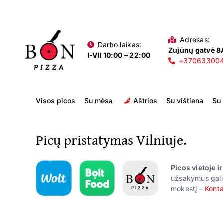
Skip
to
content
Adresas:
Darbo laikas:
Zujūnų gatvė 8A
I-VII 10:00 – 22:00
+37063300
Visos picos
Su mėsa
Aštrios
Su vištiena
Su
Picų pristatymas Vilniuje.
Picos vietoje i
užsakymus gali
mokestį –
Konta