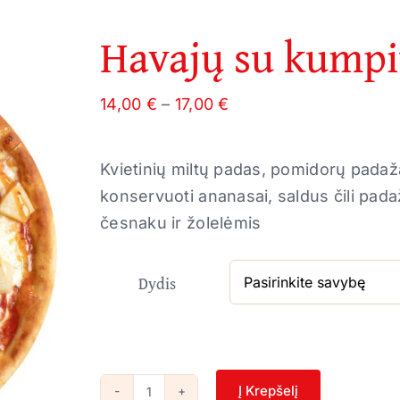
Havajų su kump
Price
14,00
€
–
17,00
€
range:
14,00 €
Kvietinių miltų padas, pomidorų padaž
through
konservuoti ananasai, saldus čili pad
17,00 €
česnaku ir žolelėmis
Dydis
Į Krepšelį