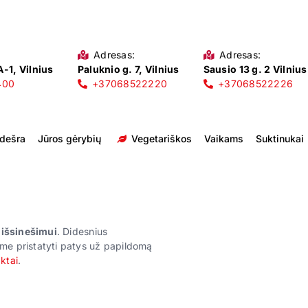
Adresas:
Adresas:
-1, Vilnius
Paluknio g. 7, Vilnius
Sausio 13 g. 2 Vilnius
400
+37068522220
+37068522226
 dešra
Jūros gėrybių
Vegetariškos
Vaikams
Suktinukai
r išsinešimui
. Didesnius
me pristatyti patys už papildomą
ktai
.