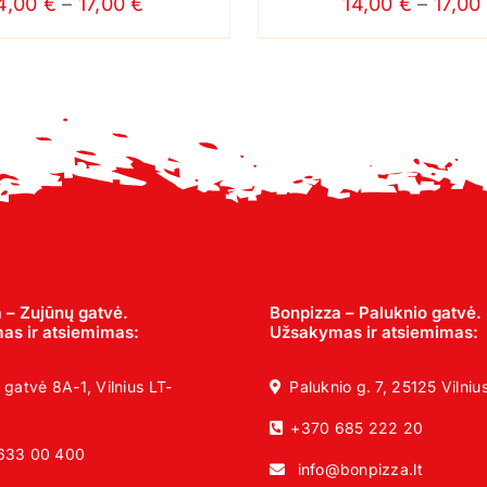
Price
4,00
€
–
17,00
€
14,00
€
–
17,00
PRODUCT
range:
PAGE
14,00 €
through
17,00 €
 – Zujūnų gatvė.
Bonpizza – Paluknio gatvė.
s ir atsiemimas:
Užsakymas ir atsiemimas:
 gatvė 8A-1, Vilnius LT-
Paluknio g. 7, 25125 Vilniu
+370 685 222 20
633 00 400
info@bonpizza.lt