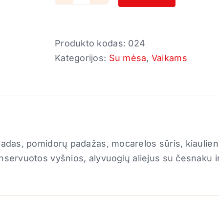
produkto
kiekis:
Havajų
Produkto kodas:
024
su
Kategorijos:
Su mėsa
,
Vaikams
kumpiu
 padas, pomidorų padažas, mocarelos sūris, kiaulie
onservuotos vyšnios, alyvuogių aliejus su česnaku i