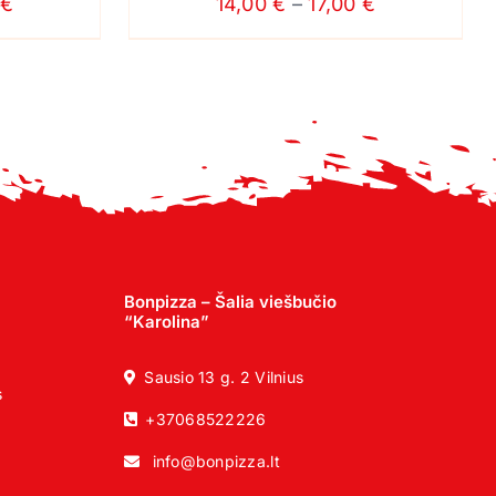
Price
Price
€
14,00
€
–
17,00
€
PRODUCT
range:
range:
PAGE
14,00 €
14,00 €
through
through
17,00 €
17,00 €
Bonpizza – Šalia viešbučio
“Karolina”
Sausio 13 g. 2 Vilnius
s
+37068522226
info@bonpizza.lt