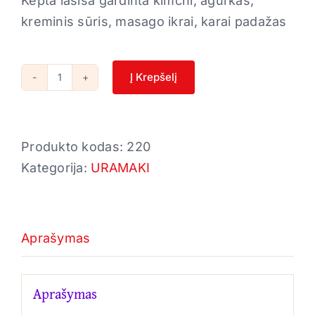
Kepta lašiša gardinta kimchi, agurkas,
kreminis sūris, masago ikrai, karai padažas
Į Krepšelį
produkto
kiekis:
28.
Produkto kodas:
220
Grill
Kategorija:
URAMAKI
sake
masago
Aprašymas
Aprašymas