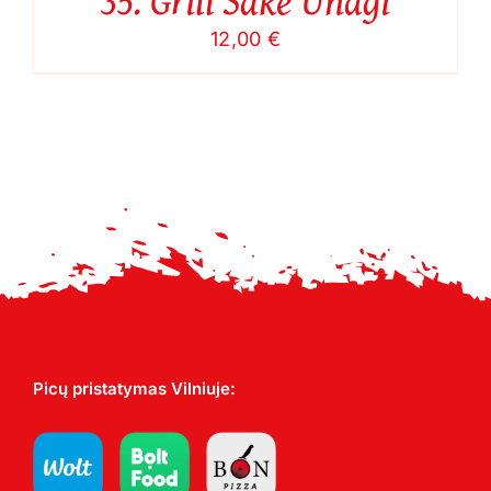
12,00
€
Picų pristatymas Vilniuje: