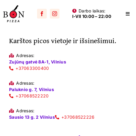
Skip
Darbo laikas:
to
Togg
I-VII 10:00 – 22:00
content
Navi
Visos picos
Karštos picos vietoje ir išsinešimui.
Su mėsa
Aštrios
Adresas:
Zujūnų gatvė 8A-1, Vilnius
Su vištiena
+37063300400
Su dešra
Adresas:
Paluknio g. 7, Vilnius
+37068522220
Jūros gėrybių
Vegetariškos
Adresas:
Sausio 13 g. 2 Vilnius
+37068522226
Vaikams