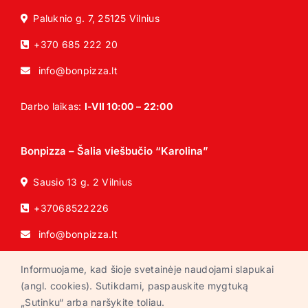
Paluknio g. 7, 25125 Vilnius
+370 685 222 20
info@bonpizza.lt
Darbo laikas:
I-VII 10:00 – 22:00
Bonpizza – Šalia viešbučio “Karolina”
Sausio 13 g. 2 Vilnius
+37068522226
info@bonpizza.lt
Informuojame, kad šioje svetainėje naudojami slapukai
Darbo laikas:
I-VII 10:00 – 22:00
(angl. cookies). Sutikdami, paspauskite mygtuką
„Sutinku“ arba naršykite toliau.