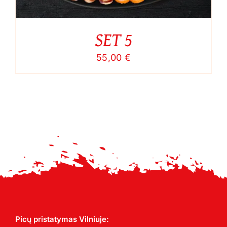
SET 5
55,00
€
Picų pristatymas Vilniuje: