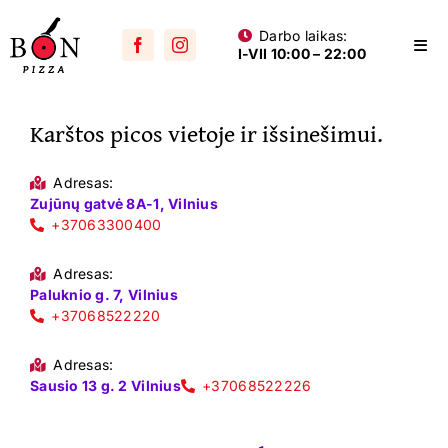
Skip
Darbo laikas:
to
Togg
I-VII 10:00 – 22:00
content
Navi
Visos picos
Karštos picos vietoje ir išsinešimui.
Su mėsa
Aštrios
Adresas:
Zujūnų gatvė 8A-1, Vilnius
Su vištiena
+37063300400
Su dešra
Adresas:
Paluknio g. 7, Vilnius
+37068522220
Jūros gėrybių
Vegetariškos
Adresas:
Sausio 13 g. 2 Vilnius
+37068522226
Vaikams