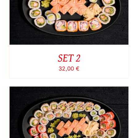
SET 2
32,00
€