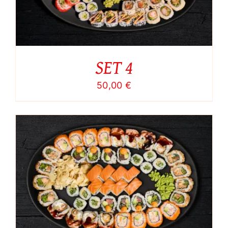
SET 4
50,00
€