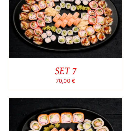
SET 7
70,00
€