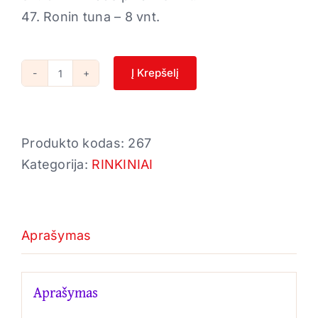
47. Ronin tuna – 8 vnt.
Į Krepšelį
produkto
kiekis:
SET
Produkto kodas:
267
8
Kategorija:
RINKINIAI
Aprašymas
Aprašymas