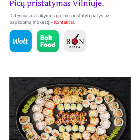
Picų pristatymas Vilniuje.
Suktinukai
Didesnius užsakymus galime pristatyti patys už
Užkandžiai
papildomą mokestį –
Kontaktai
.
Gėrimai
ES Parama
Kontaktai