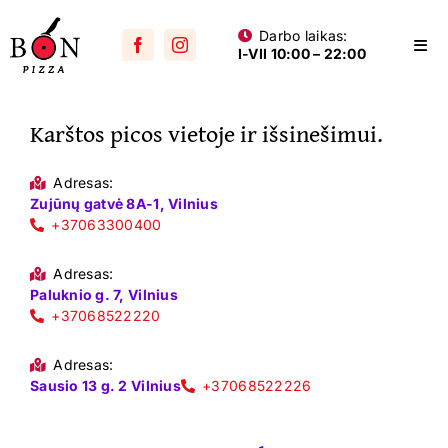
Skip
Darbo laikas:
to
Togg
I-VII 10:00 – 22:00
content
Navi
Visos picos
Karštos picos vietoje ir išsinešimui.
Su mėsa
Aštrios
Adresas:
Zujūnų gatvė 8A-1, Vilnius
Su vištiena
+37063300400
Su dešra
Adresas:
Paluknio g. 7, Vilnius
+37068522220
Jūros gėrybių
Vegetariškos
Adresas:
Sausio 13 g. 2 Vilnius
+37068522226
Vaikams