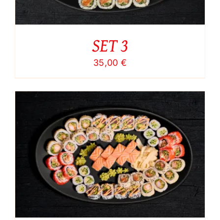
SET 3
35,00
€