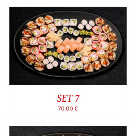
SET 7
70,00
€