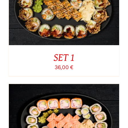
SET 1
36,00
€