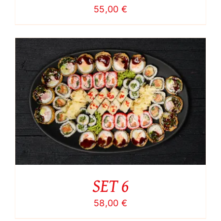
55,00
€
SET 6
58,00
€