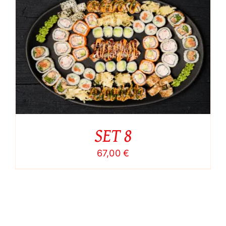
SET 8
67,00
€