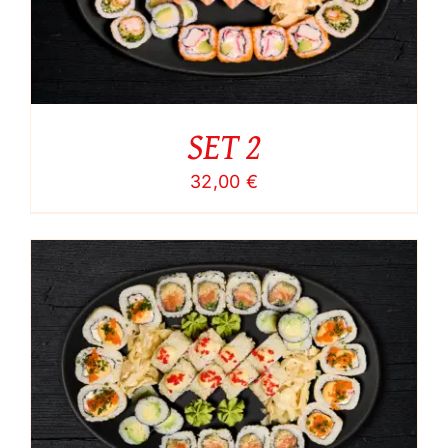
SET 2
32,00
€