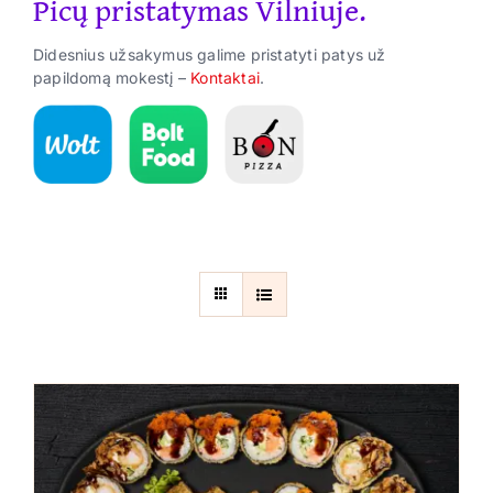
Picų pristatymas Vilniuje.
Suktinukai
Didesnius užsakymus galime pristatyti patys už
Užkandžiai
papildomą mokestį –
Kontaktai
.
Gėrimai
ES Parama
Kontaktai