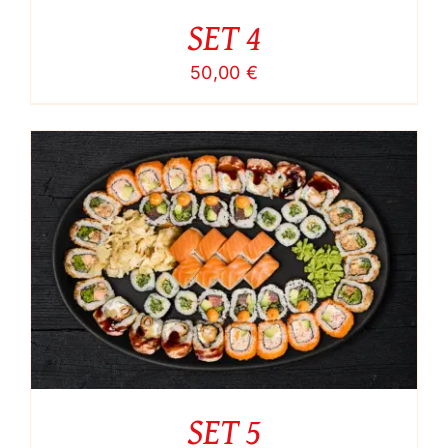
SET 4
50,00
€
SET 5