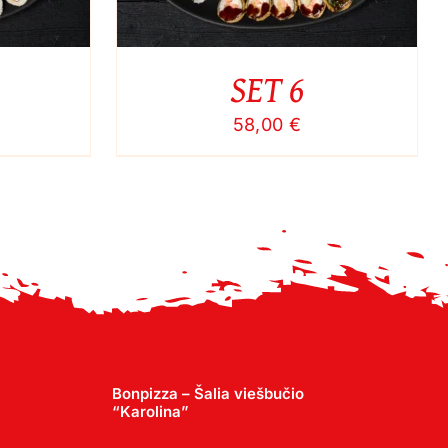
SET 6
58,00
€
Bonpizza – Šalia viešbučio
“Karolina”