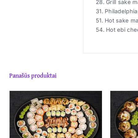
28. Grill sake 
31. Philadelphia
51. Hot sake m
54. Hot ebi che
Panašūs produktai
Į KREPŠELĮ
/
QUICK VIEW