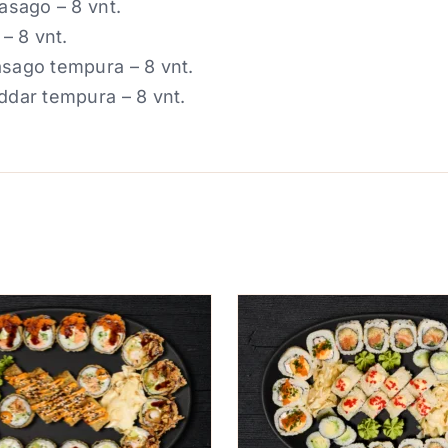
masago – 8 vnt.
 – 8 vnt.
asago tempura – 8 vnt.
ddar tempura – 8 vnt.
Į KREPŠELĮ
/
QUICK VIEW
Į KREPŠELĮ
/
QU