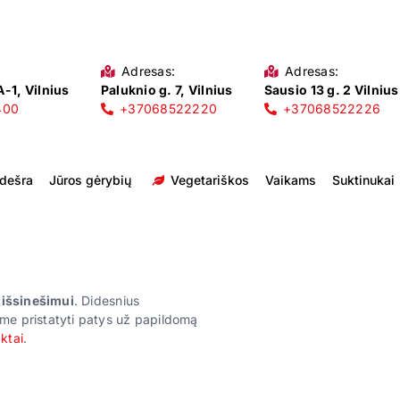
Adresas:
Adresas:
-1, Vilnius
Paluknio g. 7, Vilnius
Sausio 13 g. 2 Vilnius
400
+37068522220
+37068522226
 dešra
Jūros gėrybių
Vegetariškos
Vaikams
Suktinukai
r išsinešimui
. Didesnius
me pristatyti patys už papildomą
ktai
.