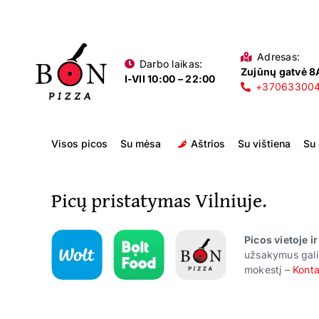
Skip
to
content
Adresas:
Darbo laikas:
Zujūnų gatvė 8A
I-VII 10:00 – 22:00
+37063300
Visos picos
Su mėsa
Aštrios
Su vištiena
Su
Picų pristatymas Vilniuje.
Picos vietoje i
užsakymus gali
mokestį –
Konta