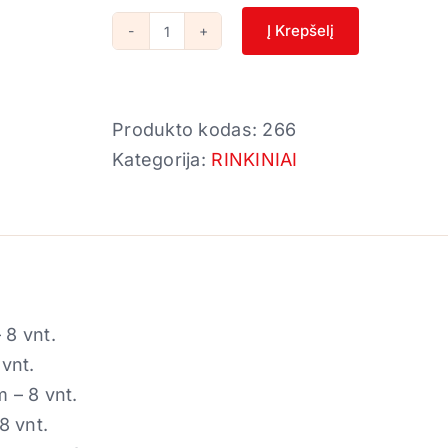
Į Krepšelį
produkto
kiekis:
SET
Produkto kodas:
266
7
Kategorija:
RINKINIAI
 8 vnt.
 vnt.
m – 8 vnt.
8 vnt.