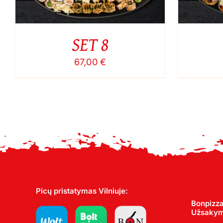
SET 8
67,00
€
Picų pristatymas Vilniuje:
Bonpizza
Užsakyma