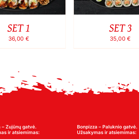
SET 1
SET 3
36,00
€
35,00
€
 – Zujūnų gatvė.
Bonpizza – Paluknio gatvė.
s ir atsiemimas:
Užsakymas ir atsiemimas: