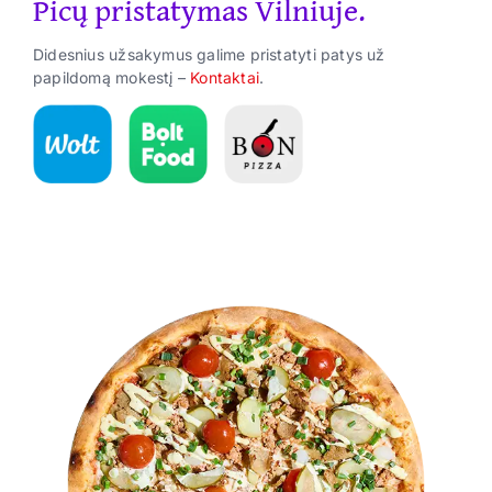
Picų pristatymas Vilniuje.
Suktinukai
Didesnius užsakymus galime pristatyti patys už
Užkandžiai
papildomą mokestį –
Kontaktai
.
Gėrimai
ES Parama
Kontaktai