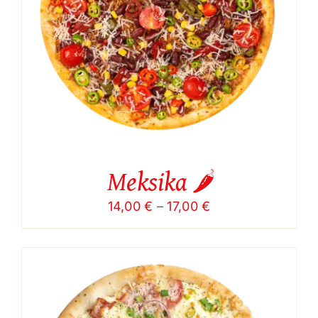
Meksika 🌶️
Price
14,00
€
–
17,00
€
range:
14,00 €
through
17,00 €