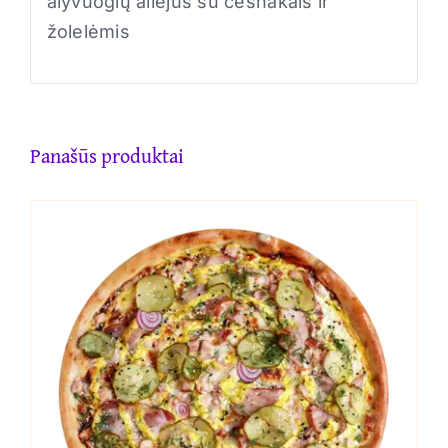
alyvuogių aliejus su česnakais ir
žolelėmis
Panašūs produktai