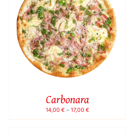
Carbonara
Price
14,00
€
–
17,00
€
range:
14,00 €