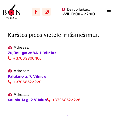
Skip
Darbo laikas:
to
Togg
I-VII 10:00 – 22:00
content
Navi
Visos picos
Karštos picos vietoje ir išsinešimui.
Su mėsa
Aštrios
Adresas:
Zujūnų gatvė 8A-1, Vilnius
Su vištiena
+37063300400
Su dešra
Adresas:
Paluknio g. 7, Vilnius
+37068522220
Jūros gėrybių
Vegetariškos
Adresas:
Sausio 13 g. 2 Vilnius
+37068522226
Vaikams