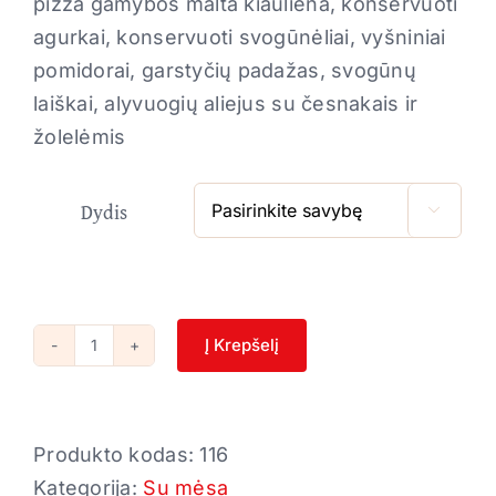
pizza gamybos malta kiauliena, konservuoti
agurkai, konservuoti svogūnėliai, vyšniniai
pomidorai, garstyčių padažas, svogūnų
laiškai, alyvuogių aliejus su česnakais ir
žolelėmis
Dydis

Į Krepšelį
produkto
kiekis:
Pica-
Produkto kodas:
116
shashlik
Kategorija:
Su mėsa