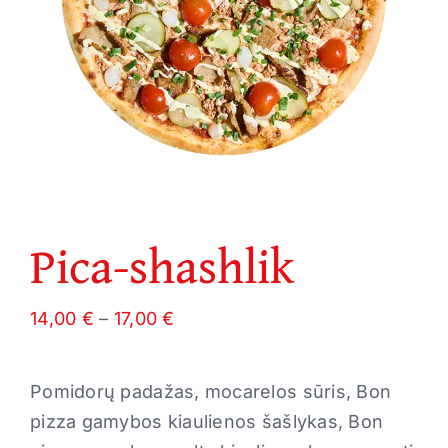
Pica-shashlik
Price
14,00
€
–
17,00
€
range:
14,00 €
Pomidorų padažas, mocarelos sūris, Bon
through
pizza gamybos kiaulienos šašlykas, Bon
17,00 €