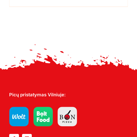
range:
14,00 €
through
17,00 €
Picų pristatymas Vilniuje: