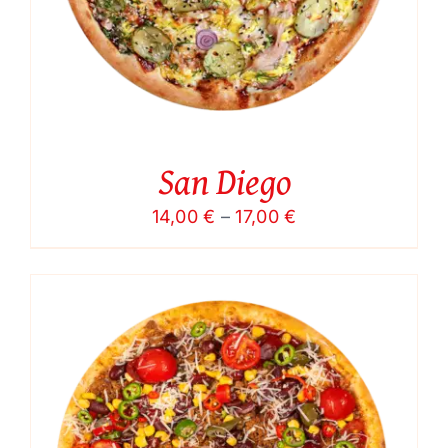
San Diego
Price
14,00
€
–
17,00
€
range:
14,00 €
through
17,00 €