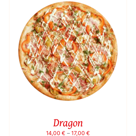
through
17,00 €
Dragon
Price
14,00
€
–
17,00
€