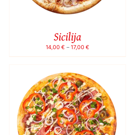
Sicilija
Price
14,00
€
–
17,00
€
range:
14,00 €
through
17,00 €