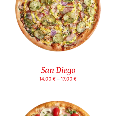
San Diego
Price
14,00
€
–
17,00
€
range:
14,00 €
through
17,00 €