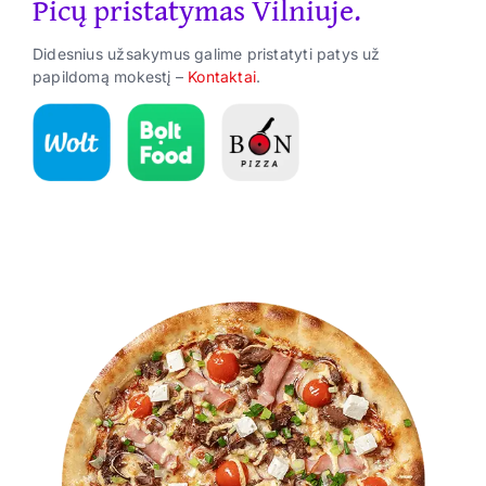
Picų pristatymas Vilniuje.
Suktinukai
Didesnius užsakymus galime pristatyti patys už
Užkandžiai
papildomą mokestį –
Kontaktai
.
Gėrimai
ES Parama
Kontaktai