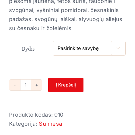
plėšoma jautiena, fetos sūris, raudonieji
svogūnai, vyšniniai pomidorai, česnakinis
padažas, svogūnų laiškai, alyvuogių aliejus
su česnaku ir žolelėmis
Dydis

Į Krepšelį
produkto
kiekis:
Gurmanų
Produkto kodas:
010
Kategorija:
Su mėsa