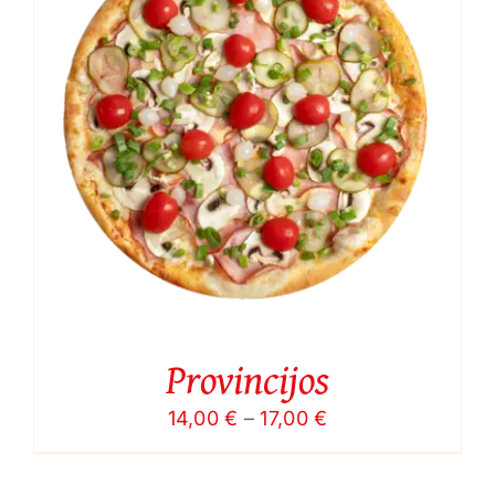
Provincijos
Price
14,00
€
–
17,00
€
range:
14,00 €