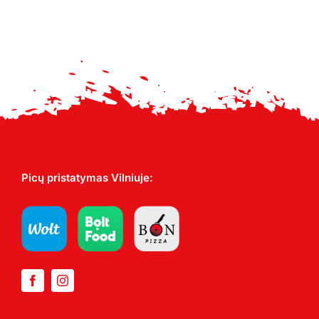
through
17,00 €
Picų pristatymas Vilniuje: