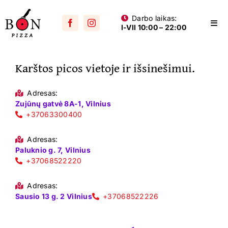
Skip
Darbo laikas:
to
Togg
I-VII 10:00 – 22:00
content
Navi
Visos picos
Karštos picos vietoje ir išsinešimui.
Su mėsa
Aštrios
Adresas:
Zujūnų gatvė 8A-1, Vilnius
Su vištiena
+37063300400
Su dešra
Adresas:
Paluknio g. 7, Vilnius
+37068522220
Jūros gėrybių
Vegetariškos
Adresas:
Sausio 13 g. 2 Vilnius
+37068522226
Vaikams