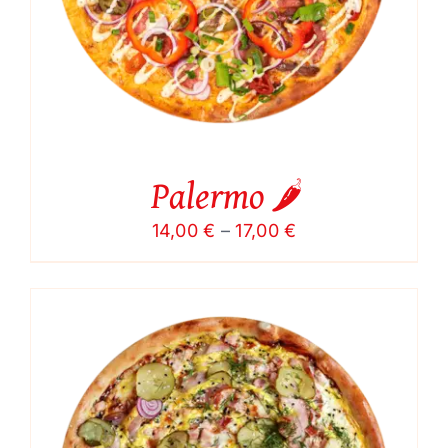
Palermo 🌶️
Price
14,00
€
–
17,00
€
range:
14,00 €
through
17,00 €