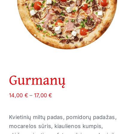
Gurmanų
Price
14,00
€
–
17,00
€
range:
14,00 €
Kvietinių miltų padas, pomidorų padažas,
through
mocarelos sūris, kiaulienos kumpis,
17,00 €