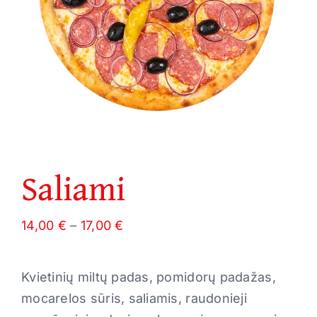
Saliami
Price
14,00
€
–
17,00
€
range:
14,00 €
Kvietinių miltų padas, pomidorų padažas,
through
mocarelos sūris, saliamis, raudonieji
17,00 €