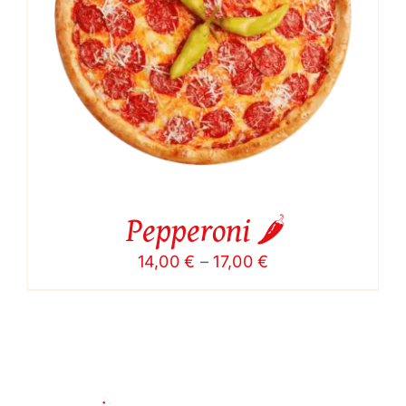
Pepperoni 🌶️
Price
14,00
€
–
17,00
€
range:
14,00 €
through
17,00 €