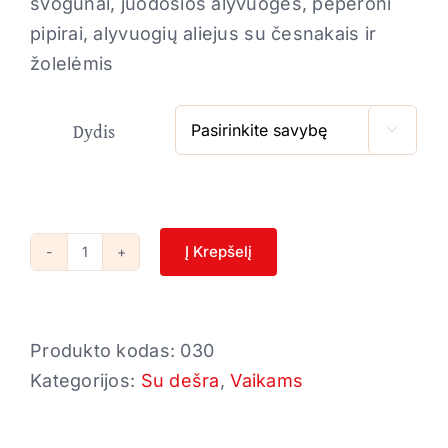
svogūnai, juodosios alyvuogės, peperoni
pipirai, alyvuogių aliejus su česnakais ir
žolelėmis
Dydis

Į Krepšelį
produkto
kiekis:
Saliami
Produkto kodas:
030
Kategorijos:
Su dešra
,
Vaikams