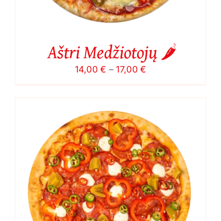
Aštri Medžiotojų 🌶️
Price
14,00
€
–
17,00
€
range:
14,00 €
through
17,00 €