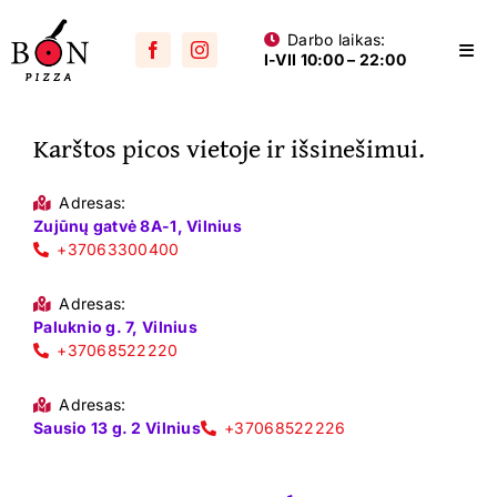
Skip
Darbo laikas:
to
Togg
I-VII 10:00 – 22:00
content
Navi
Visos picos
Karštos picos vietoje ir išsinešimui.
Su mėsa
Aštrios
Adresas:
Zujūnų gatvė 8A-1, Vilnius
Su vištiena
+37063300400
Su dešra
Adresas:
Paluknio g. 7, Vilnius
+37068522220
Jūros gėrybių
Vegetariškos
Adresas:
Sausio 13 g. 2 Vilnius
+37068522226
Vaikams