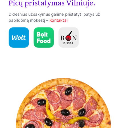
Picų pristatymas Vilniuje.
Suktinukai
Didesnius užsakymus galime pristatyti patys už
Užkandžiai
papildomą mokestį –
Kontaktai
.
Gėrimai
ES Parama
Kontaktai