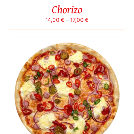
Chorizo
Price
14,00
€
–
17,00
€
range:
14,00 €
through
17,00 €