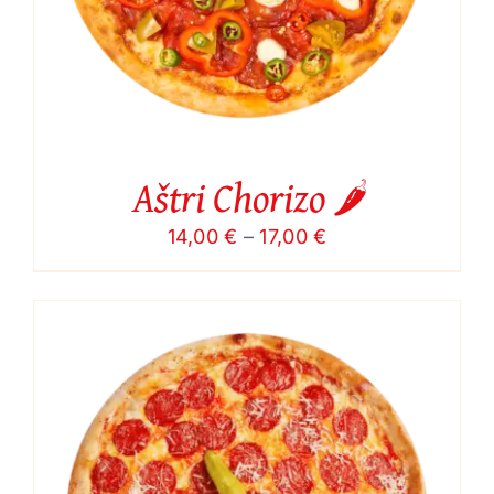
Aštri Chorizo 🌶️
Price
14,00
€
–
17,00
€
range:
14,00 €
through
17,00 €