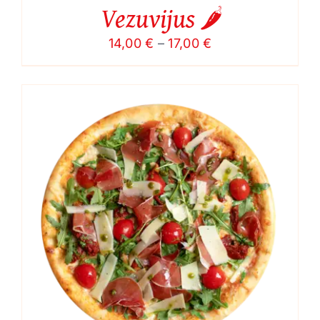
Vezuvijus 🌶️
Price
14,00
€
–
17,00
€
range:
14,00 €
through
17,00 €