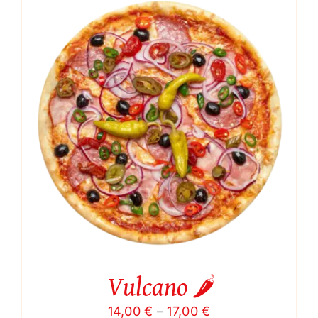
through
17,00 €
Vulcano 🌶️
Price
14,00
€
–
17,00
€