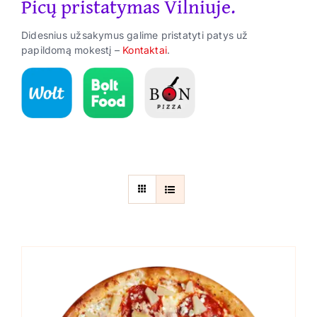
Picų pristatymas Vilniuje.
Suktinukai
Didesnius užsakymus galime pristatyti patys už
Užkandžiai
papildomą mokestį –
Kontaktai
.
Gėrimai
ES Parama
Kontaktai