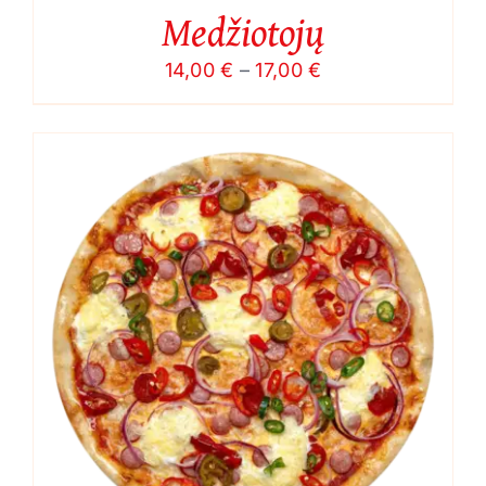
Medžiotojų
Price
14,00
€
–
17,00
€
range:
14,00 €
through
17,00 €