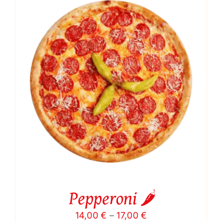
through
17,00 €
Pepperoni 🌶️
Price
14,00
€
–
17,00
€