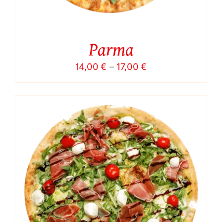
Parma
Price
14,00
€
–
17,00
€
range:
14,00 €
through
17,00 €