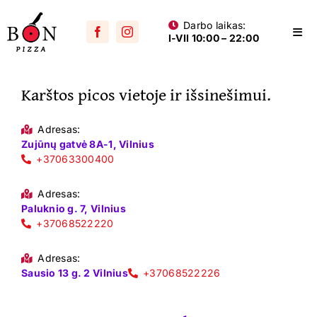
Skip
Darbo laikas:
to
Togg
I-VII 10:00 – 22:00
content
Navi
Visos picos
Karštos picos vietoje ir išsinešimui.
Su mėsa
Aštrios
Adresas:
Zujūnų gatvė 8A-1, Vilnius
Su vištiena
+37063300400
Su dešra
Adresas:
Paluknio g. 7, Vilnius
+37068522220
Jūros gėrybių
Vegetariškos
Adresas:
Sausio 13 g. 2 Vilnius
+37068522226
Vaikams