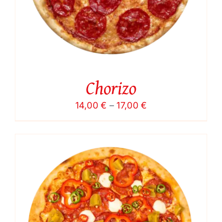
Chorizo
Price
14,00
€
–
17,00
€
range:
14,00 €
through
17,00 €