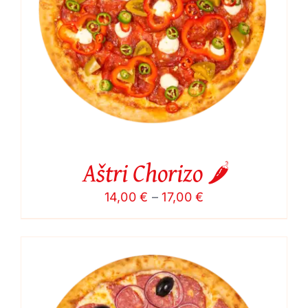
Aštri Chorizo 🌶️
Price
14,00
€
–
17,00
€
range:
14,00 €
through
17,00 €