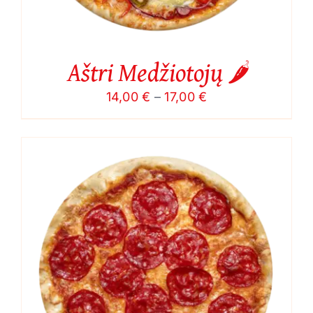
Aštri Medžiotojų 🌶️
Price
14,00
€
–
17,00
€
range:
14,00 €
through
17,00 €