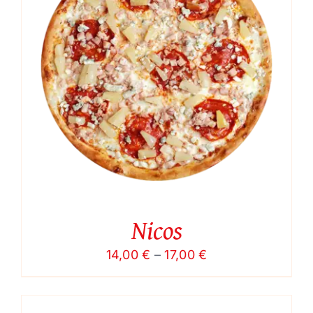
Nicos
Price
14,00
€
–
17,00
€
range:
14,00 €