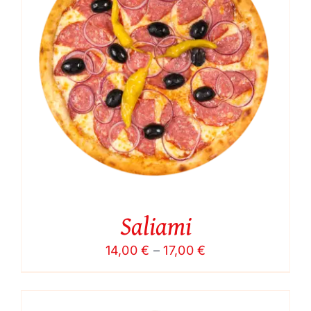
Saliami
Price
14,00
€
–
17,00
€
range:
14,00 €