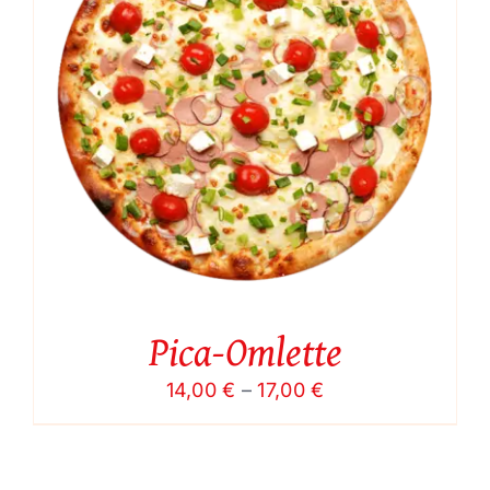
Pica-Omlette
Price
14,00
€
–
17,00
€
range:
14,00 €
through