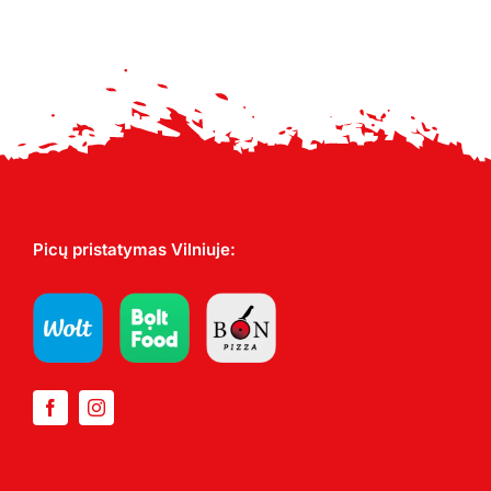
17,00 €
Picų pristatymas Vilniuje: