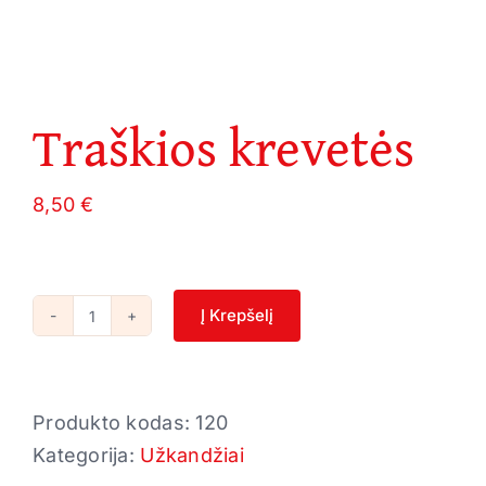
Traškios krevetės
8,50
€
Į Krepšelį
produkto
kiekis:
Traškios
Produkto kodas:
120
krevetės
Kategorija:
Užkandžiai