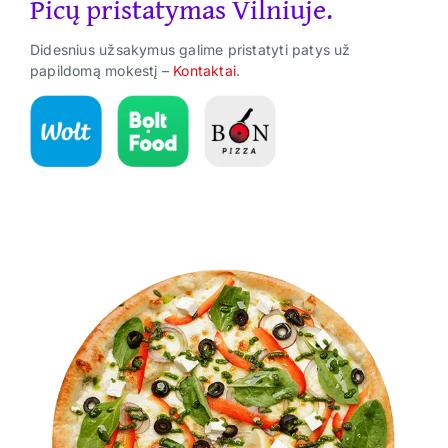
Picų pristatymas Vilniuje.
Suktinukai
Didesnius užsakymus galime pristatyti patys už
Užkandžiai
papildomą mokestį –
Kontaktai
.
Gėrimai
ES Parama
Kontaktai