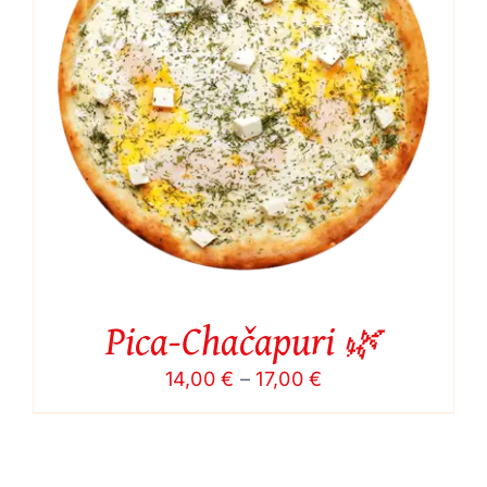
Pica-Chačapuri 🌿
Price
14,00
€
–
17,00
€
range:
14,00 €
through