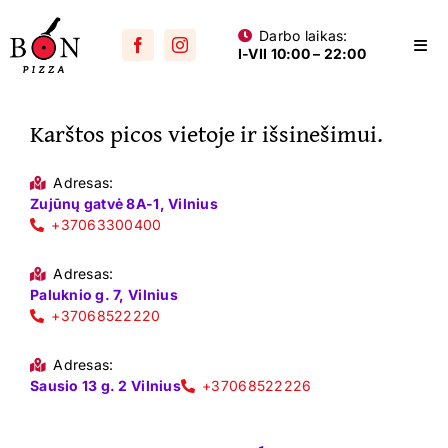
Skip
Darbo laikas:
to
Togg
I-VII 10:00 – 22:00
content
Navi
Visos picos
Karštos picos vietoje ir išsinešimui.
Su mėsa
Aštrios
Adresas:
Zujūnų gatvė 8A-1, Vilnius
Su vištiena
+37063300400
Su dešra
Adresas:
Paluknio g. 7, Vilnius
+37068522220
Jūros gėrybių
Vegetariškos
Adresas:
Sausio 13 g. 2 Vilnius
+37068522226
Vaikams