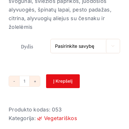
svogūnai, šviežios paprikos, juodosios
alyvuogės, špinatų lapai, pesto padažas,
citrina, alyvuogių aliejus su česnaku ir
žolelėmis
Dydis

Į Krepšelį
produkto
kiekis:
Graikiška
Produkto kodas:
053
🌿
Kategorija:
🌿 Vegetariškos