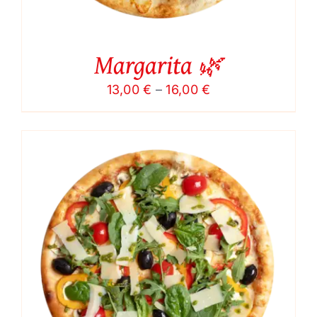
Margarita 🌿
Price
13,00
€
–
16,00
€
range:
13,00 €
through
16,00 €