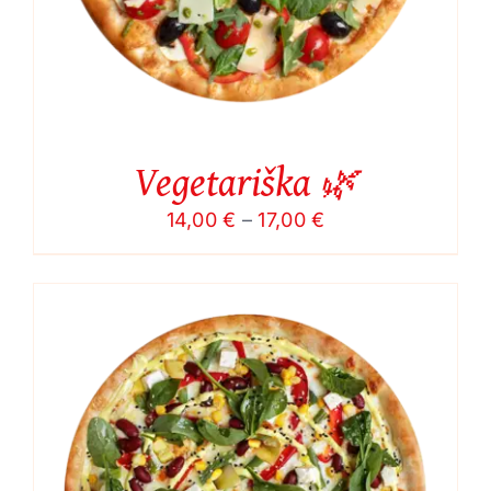
Vegetariška 🌿
Price
14,00
€
–
17,00
€
range:
14,00 €
through
17,00 €