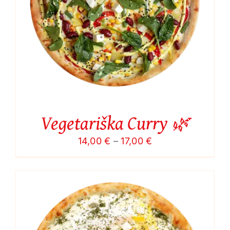
Vegetariška Curry 🌿
Price
14,00
€
–
17,00
€
range:
14,00 €
through
17,00 €