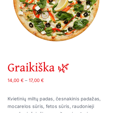
Graikiška 🌿
Price
14,00
€
–
17,00
€
range:
14,00 €
Kvietinių miltų padas, česnakinis padažas,
through
mocarelos sūris, fetos sūris, raudonieji
17,00 €