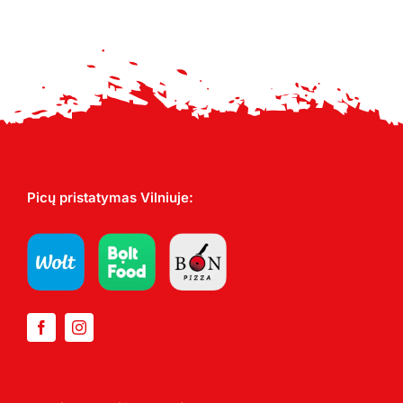
17,00 €
Picų pristatymas Vilniuje: