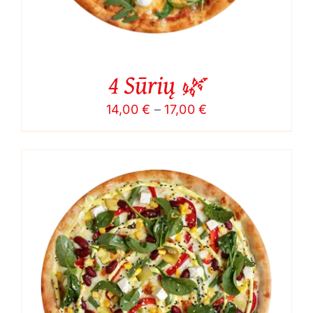
4 Sūrių 🌿
Price
14,00
€
–
17,00
€
range:
14,00 €
through
17,00 €