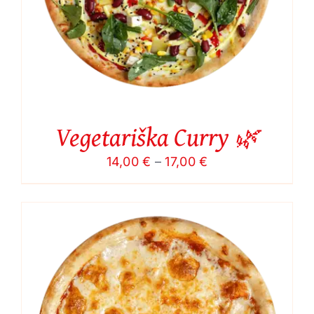
Vegetariška Curry 🌿
Price
14,00
€
–
17,00
€
range:
14,00 €
through
17,00 €