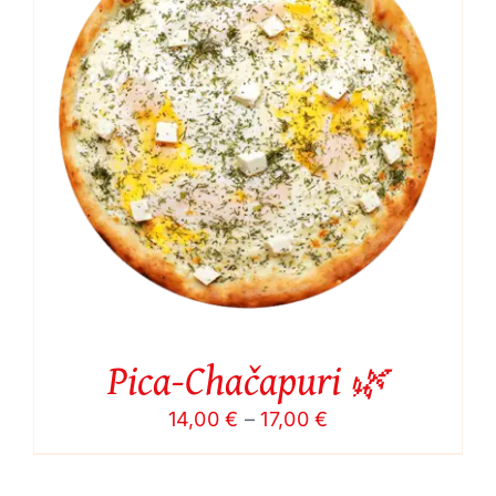
Pica-Chačapuri 🌿
Price
14,00
€
–
17,00
€
range:
14,00 €