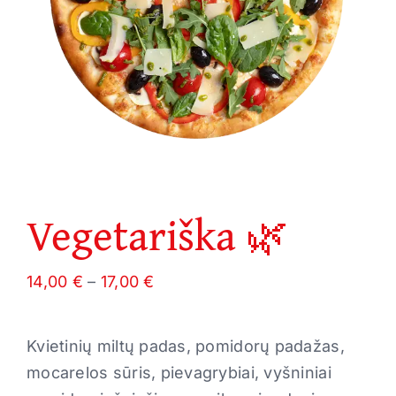
Vegetariška 🌿
Price
14,00
€
–
17,00
€
range:
14,00 €
Kvietinių miltų padas, pomidorų padažas,
through
mocarelos sūris, pievagrybiai, vyšniniai
17,00 €