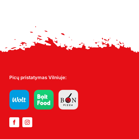
through
17,00 €
Picų pristatymas Vilniuje: