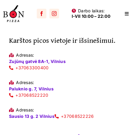
Skip
Darbo laikas:
to
Togg
I-VII 10:00 – 22:00
content
Navi
Visos picos
Karštos picos vietoje ir išsinešimui.
Su mėsa
Aštrios
Adresas:
Zujūnų gatvė 8A-1, Vilnius
Su vištiena
+37063300400
Su dešra
Adresas:
Paluknio g. 7, Vilnius
+37068522220
Jūros gėrybių
Vegetariškos
Adresas:
Sausio 13 g. 2 Vilnius
+37068522226
Vaikams