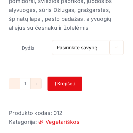
pomidorai, šviežios paprikos, juodosios
alyvuogės, sūris Džiugas, gražgarstės,
špinatų lapai, pesto padažas, alyvuogių
aliejus su česnaku ir žolelėmis
Dydis

Į Krepšelį
produkto
kiekis:
Vegetariška
Produkto kodas:
012
🌿
Kategorija:
🌿 Vegetariškos