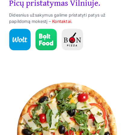
Picų pristatymas Vilniuje.
Suktinukai
Didesnius užsakymus galime pristatyti patys už
Užkandžiai
papildomą mokestį –
Kontaktai
.
Gėrimai
ES Parama
Kontaktai