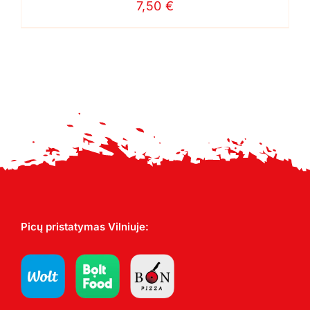
7,50
€
Picų pristatymas Vilniuje: