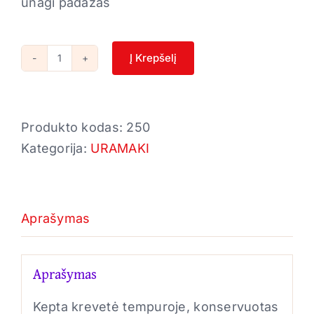
unagi padažas
Į Krepšelį
produkto
kiekis:
32.
Produkto kodas:
250
Sunset
Kategorija:
URAMAKI
salmon
Aprašymas
Aprašymas
Kepta krevetė tempuroje, konservuotas