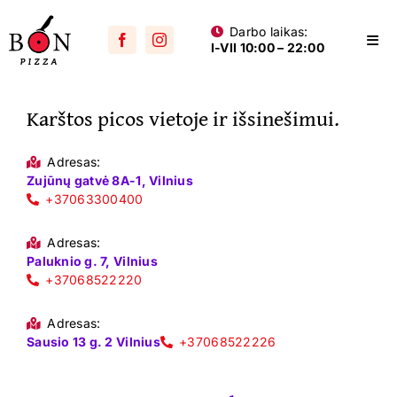
Skip
Darbo laikas:
to
Togg
I-VII 10:00 – 22:00
content
Navi
Visos picos
Karštos picos vietoje ir išsinešimui.
Su mėsa
Aštrios
Adresas:
Zujūnų gatvė 8A-1, Vilnius
Su vištiena
+37063300400
Su dešra
Adresas:
Paluknio g. 7, Vilnius
+37068522220
Jūros gėrybių
Vegetariškos
Adresas:
Sausio 13 g. 2 Vilnius
+37068522226
Vaikams