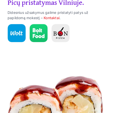
Picų pristatymas Vilniuje.
Suktinukai
Didesnius užsakymus galime pristatyti patys už
Užkandžiai
papildomą mokestį –
Kontaktai
.
Gėrimai
ES Parama
Kontaktai