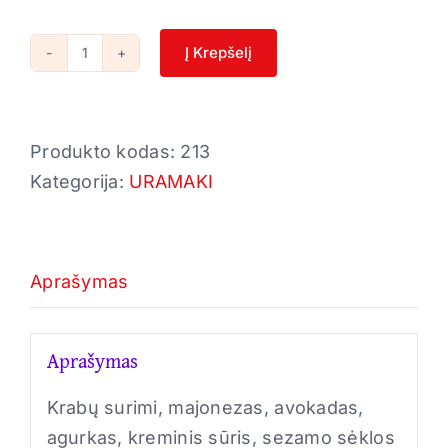
Į Krepšelį
produkto
kiekis:
17.
Produkto kodas:
213
Surimi
Kategorija:
URAMAKI
sezam
Aprašymas
Aprašymas
Krabų surimi, majonezas, avokadas,
agurkas, kreminis sūris, sezamo sėklos