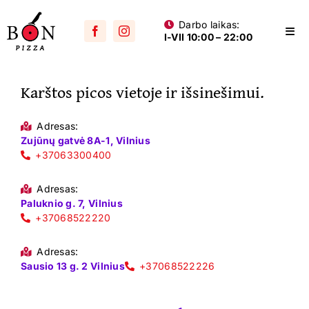
Skip
Darbo laikas:
to
Togg
I-VII 10:00 – 22:00
content
Navi
Visos picos
Karštos picos vietoje ir išsinešimui.
Su mėsa
Aštrios
Adresas:
Zujūnų gatvė 8A-1, Vilnius
Su vištiena
+37063300400
Su dešra
Adresas:
Paluknio g. 7, Vilnius
+37068522220
Jūros gėrybių
Vegetariškos
Adresas:
Sausio 13 g. 2 Vilnius
+37068522226
Vaikams