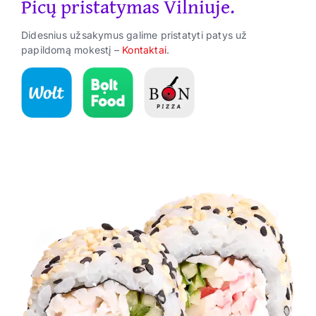
Picų pristatymas Vilniuje.
Suktinukai
Didesnius užsakymus galime pristatyti patys už
Užkandžiai
papildomą mokestį –
Kontaktai
.
Gėrimai
ES Parama
Kontaktai