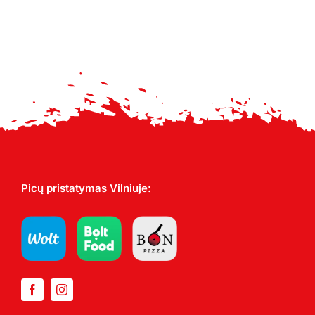
Picų pristatymas Vilniuje: