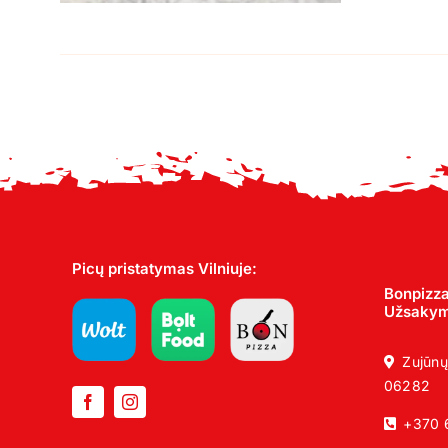
Picų pristatymas Vilniuje:
Bonpizza
Užsakyma
Zujūnų
06282
+370 