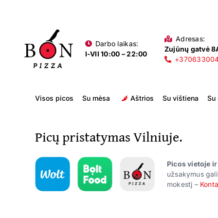
Skip
to
content
Adresas:
Darbo laikas:
Zujūnų gatvė 8A
I-VII 10:00 – 22:00
+37063300
Visos picos
Su mėsa
Aštrios
Su vištiena
Su
Picų pristatymas Vilniuje.
Picos vietoje i
užsakymus gali
mokestį –
Konta