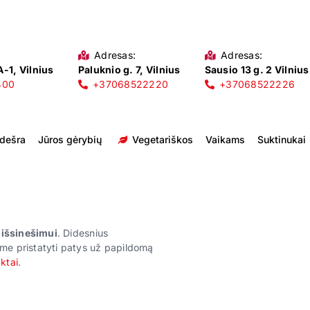
Adresas:
Adresas:
-1, Vilnius
Paluknio g. 7, Vilnius
Sausio 13 g. 2 Vilnius
400
+37068522220
+37068522226
 dešra
Jūros gėrybių
Vegetariškos
Vaikams
Suktinukai
r išsinešimui
. Didesnius
me pristatyti patys už papildomą
ktai
.