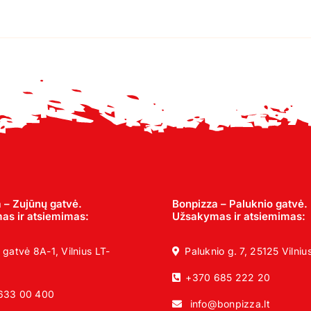
 – Zujūnų gatvė.
Bonpizza – Paluknio gatvė.
s ir atsiemimas:
Užsakymas ir atsiemimas:
 gatvė 8A-1, Vilnius LT-
Paluknio g. 7, 25125 Vilniu
+370 685 222 20
633 00 400
info@bonpizza.lt