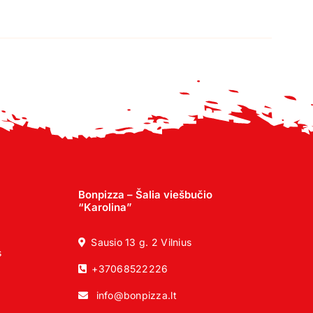
Bonpizza – Šalia viešbučio
“Karolina”
Sausio 13 g. 2 Vilnius
s
+37068522226
info@bonpizza.lt