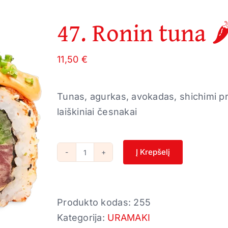
47. Ronin tuna 🌶
11,50
€
Tunas, agurkas, avokadas, shichimi pr
laiškiniai česnakai
Į Krepšelį
produkto
kiekis:
47.
Produkto kodas:
255
Ronin
Kategorija:
URAMAKI
tuna