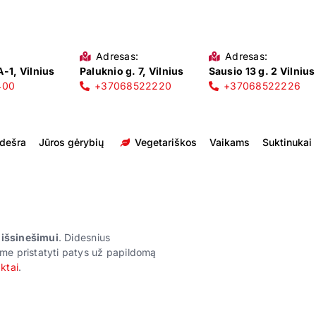
Adresas:
Adresas:
-1, Vilnius
Paluknio g. 7, Vilnius
Sausio 13 g. 2 Vilnius
400
+37068522220
+37068522226
 dešra
Jūros gėrybių
Vegetariškos
Vaikams
Suktinukai
r išsinešimui
. Didesnius
me pristatyti patys už papildomą
ktai
.