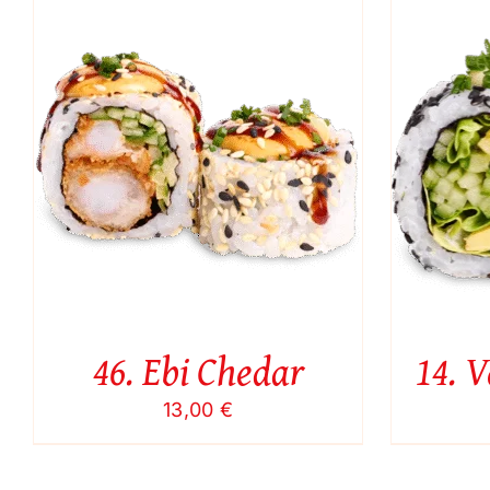
Į KREPŠELĮ
/
QUICK VIEW
46. Ebi Chedar
14. V
13,00
€