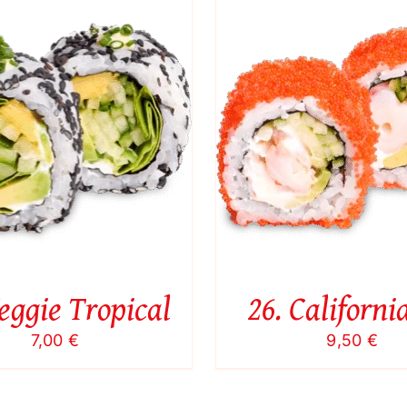
Į KREPŠELĮ
/
QUICK VIEW
Į KREPŠELĮ
/
QU
eggie Tropical
26. Californi
7,00
€
9,50
€