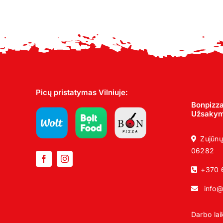
Picų pristatymas Vilniuje:
Bonpizza
Užsakyma
Zujūnų
06282
+370 
info@
Darbo la