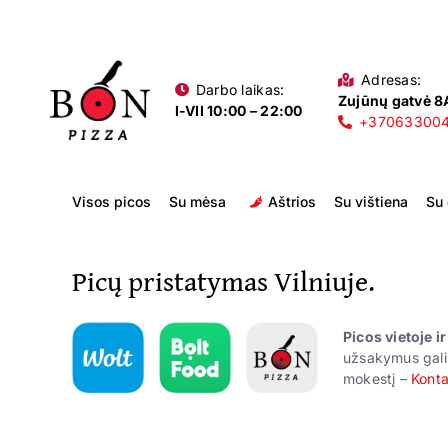
Skip
to
content
Adresas:
Darbo laikas:
Zujūnų gatvė 8A
I-VII 10:00 – 22:00
+37063300
Visos picos
Su mėsa
Aštrios
Su vištiena
Su
Picų pristatymas Vilniuje.
Picos vietoje i
užsakymus gali
mokestį –
Konta