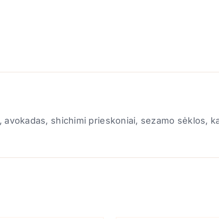
🌶️
 avokadas, shichimi prieskoniai, sezamo sėklos, kar