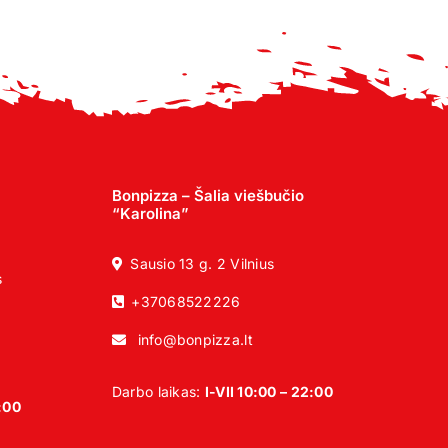
Bonpizza – Šalia viešbučio
“Karolina”
Sausio 13 g. 2 Vilnius
s
+37068522226
info@bonpizza.lt
Darbo laikas:
I-VII 10:00 – 22:00
2:00