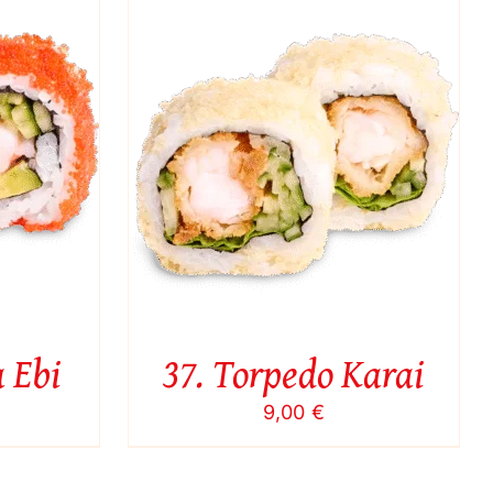
ICK VIEW
a Ebi
37. Torpedo Karai
9,00
€