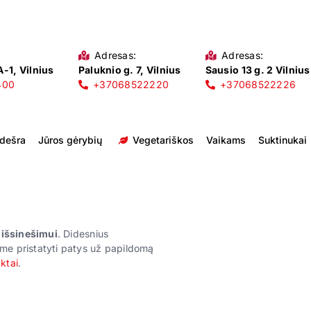
Adresas:
Adresas:
-1, Vilnius
Paluknio g. 7, Vilnius
Sausio 13 g. 2 Vilnius
400
+37068522220
+37068522226
 dešra
Jūros gėrybių
Vegetariškos
Vaikams
Suktinukai
r išsinešimui
. Didesnius
me pristatyti patys už papildomą
ktai
.