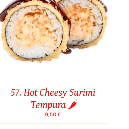
57. Hot Cheesy Surimi
Tempura 🌶️
9,50
€