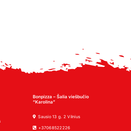
Bonpizza – Šalia viešbučio
“Karolina”
Sausio 13 g. 2 Vilnius
s
+37068522226