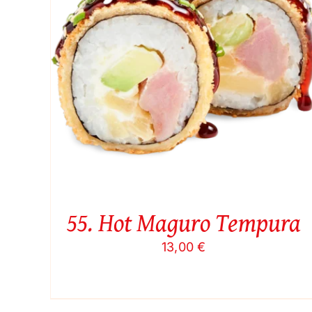
Į KREPŠELĮ
/
QUICK VIEW
55. Hot Maguro Tempura
13,00
€