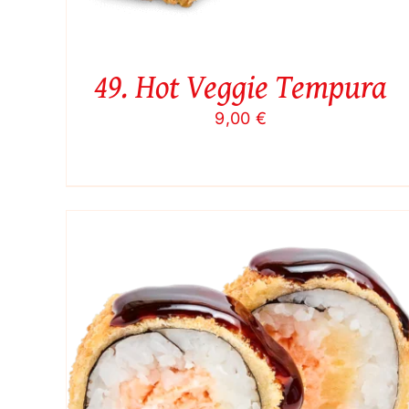
49. Hot Veggie Tempura
9,00
€
Į KREPŠELĮ
/
QUICK VIEW