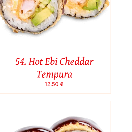
54. Hot Ebi Cheddar
Tempura
12,50
€