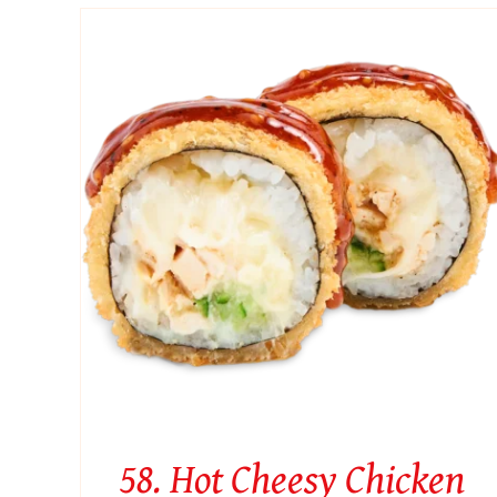
Į KREPŠELĮ
/
QUICK VIEW
58. Hot Cheesy Chicken