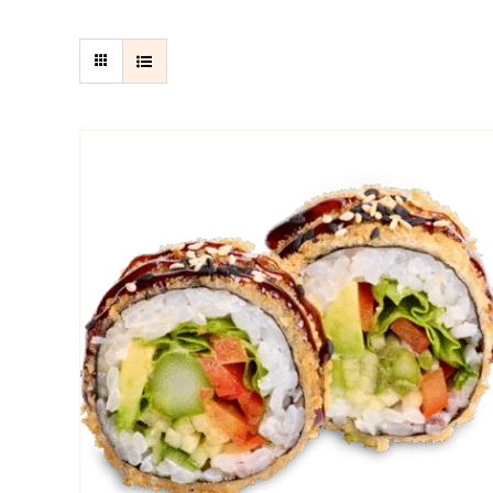
Į KREPŠELĮ
/
QUICK VIEW