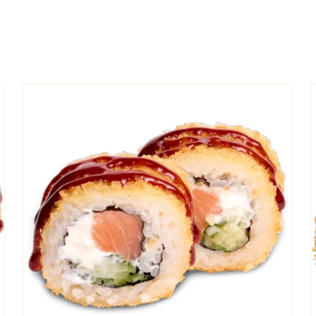
Į KREPŠELĮ
/
QUICK VIEW