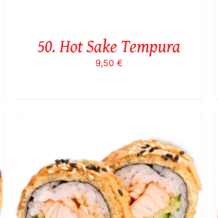
50. Hot Sake Tempura
9,50
€
Į KREPŠELĮ
/
QUICK VIEW