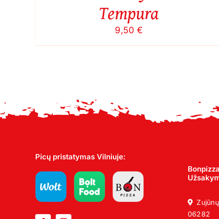
Tempura
9,50
€
Picų pristatymas Vilniuje:
Bonpizza
Užsakyma
Zujūnų
06282