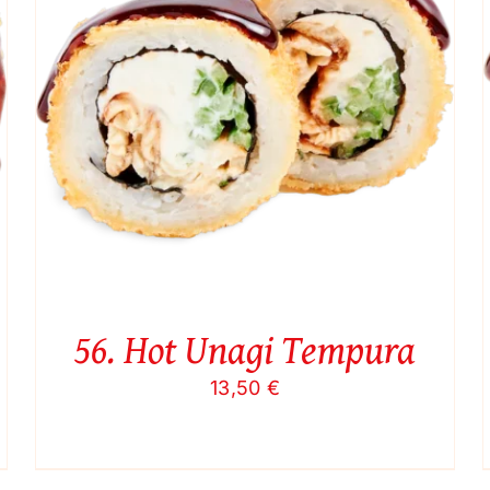
Į KREPŠELĮ
/
QUICK VIEW
56. Hot Unagi Tempura
13,50
€