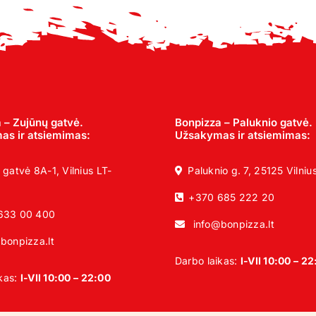
17,00 €
 – Zujūnų gatvė.
Bonpizza – Paluknio gatvė.
s ir atsiemimas:
Užsakymas ir atsiemimas:
 gatvė 8A-1, Vilnius LT-
Paluknio g. 7, 25125 Vilniu
+370 685 222 20
633 00 400
info@bonpizza.lt
bonpizza.lt
Darbo laikas:
I-VII 10:00 – 2
ikas:
I-VII 10:00 – 22:00