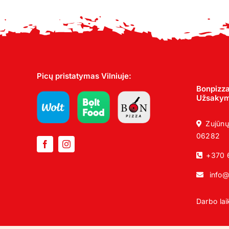
17,00 €
Picų pristatymas Vilniuje:
Bonpizza
Užsakyma
Zujūnų
06282
+370 
info@
Darbo la