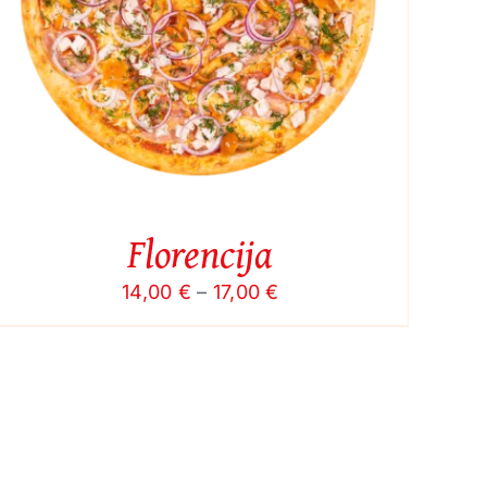
Florencija
Price
14,00
€
–
17,00
€
range:
14,00 €
through
17,00 €