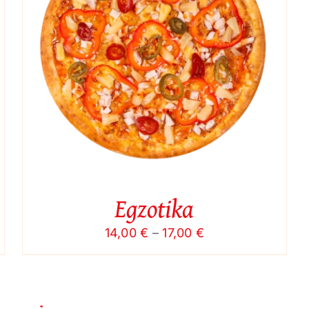
Egzotika
Price
14,00
€
–
17,00
€
range:
14,00 €
through