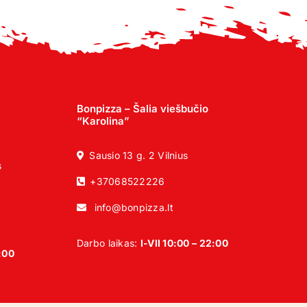
Bonpizza – Šalia viešbučio
“Karolina”
Sausio 13 g. 2 Vilnius
s
+37068522226
info@bonpizza.lt
Darbo laikas:
I-VII 10:00 – 22:00
2:00