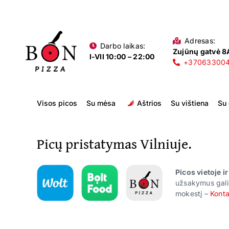
Skip
to
content
Adresas:
Darbo laikas:
Zujūnų gatvė 8A
I-VII 10:00 – 22:00
+37063300
Visos picos
Su mėsa
Aštrios
Su vištiena
Su
Picų pristatymas Vilniuje.
Picos vietoje i
užsakymus gali
mokestį –
Konta