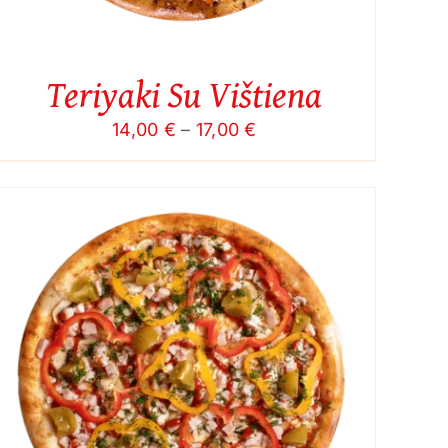
Teriyaki Su Vištiena
Price
14,00
€
–
17,00
€
range:
14,00 €
through
17,00 €