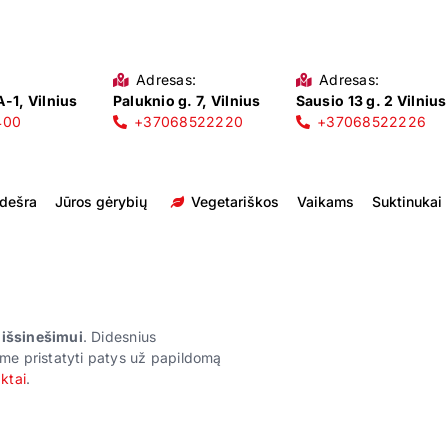
Adresas:
Adresas:
-1, Vilnius
Paluknio g. 7, Vilnius
Sausio 13 g. 2 Vilnius
400
+37068522220
+37068522226
 dešra
Jūros gėrybių
Vegetariškos
Vaikams
Suktinukai
r išsinešimui
. Didesnius
me pristatyti patys už papildomą
ktai
.